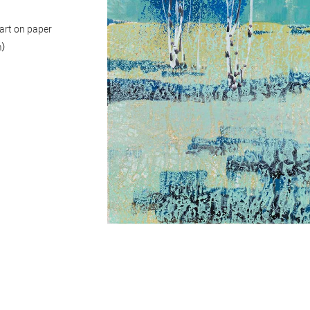
art on paper
m）