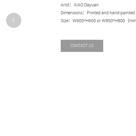
Arist：XIAO Dayuan
Dimensions：Printed and hand-painted 
Size：W600*H600 or W800*H800（m
CONTACT US